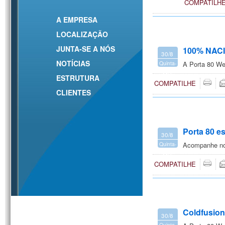
feira
COMPATILH
A EMPRESA
LOCALIZAÇÃO
JUNTA-SE A NÓS
100% NAC
30/8
NOTÍCIAS
Quinta-
A Porta 80 We
feira
ESTRUTURA
COMPATILHE
CLIENTES
Porta 80 es
30/8
Quinta-
Acompanhe nos
feira
COMPATILHE
Coldfusion
30/8
Quinta-