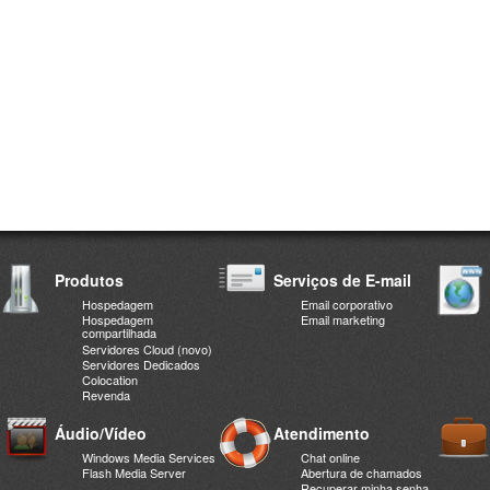
Produtos
Serviços de E-mail
Hospedagem
Email corporativo
Hospedagem
Email marketing
compartilhada
Servidores Cloud (novo)
Servidores Dedicados
Colocation
Revenda
Áudio/Vídeo
Atendimento
Windows Media Services
Chat online
Flash Media Server
Abertura de chamados
Recuperar minha senha