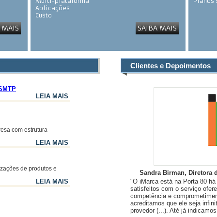
Multi-plataforma
Planos
Aplicações
Custo
Segurança
 MAIS
SAIBA MAIS
Gerenciamento
Clientes e Depoimentos
a SMTP
LEIA MAIS
esa com estrutura
LEIA MAIS
izações de produtos e
Sandra Birman, Diretora 
LEIA MAIS
"O iMarca está na Porta 80 h
satisfeitos com o serviço ofere
competência e comprometiment
acreditamos que ele seja infin
provedor (...). Até já indicamo