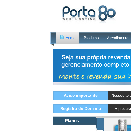
Home
Produtos
Atendimento
Aviso importante
Nossos tel
Registro de Domínio
À procur
Planos