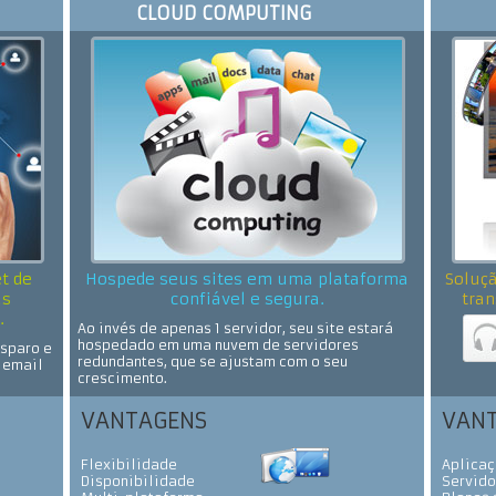
CLOUD COMPUTING
t de
Hospede seus sites em uma plataforma
Soluçã
as
confiável e segura.
tran
.
Ao invés de apenas 1 servidor, seu site estará
hospedado em uma nuvem de servidores
sparo e
redundantes, que se ajustam com o seu
 email
crescimento.
VANTAGENS
VAN
Flexibilidade
Aplicaç
Disponibilidade
Servido