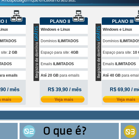
O I
PLANO II
PLANO III
Linux
Windows e Linux
Windows e Linux
IMITADOS
Domínios
ILIMITADOS
Domínios
ILIMITADO
site:
2 GB
Espaço para site:
4GB
Espaço para site:
10
ITADOS
Emails
ILIMITADOS
Emails
ILIMITADOS
ara emails
Até 20 GB
para emails
Até 40 GB
para emai
,90 / mês
R$ 39,90 / mês
R$ 69,90 / m
a mais
Veja mais
Veja mais
O que é?