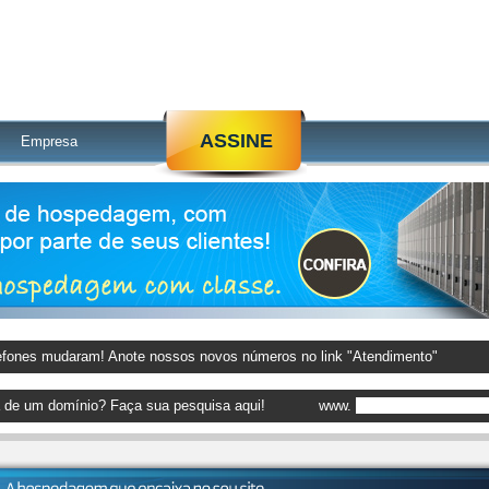
ASSINE
Empresa
efones mudaram! Anote nossos novos números no link "Atendimento"
a de um domínio? Faça sua pesquisa aqui!
www.