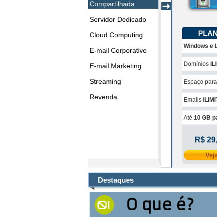
Compartilhada
Servidor Dedicado
PLAN
Cloud Computing
Windows e 
E-mail Corporativo
Domínios
IL
E-mail Marketing
Streaming
Espaço para 
Revenda
Emails
ILIM
Até
10 GB p
R$ 29
Vej
Destaques
O que é?