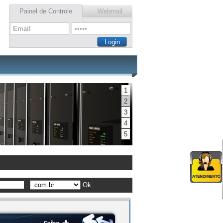
Painel de Controle
Webmail
1
2
3
4
5
.