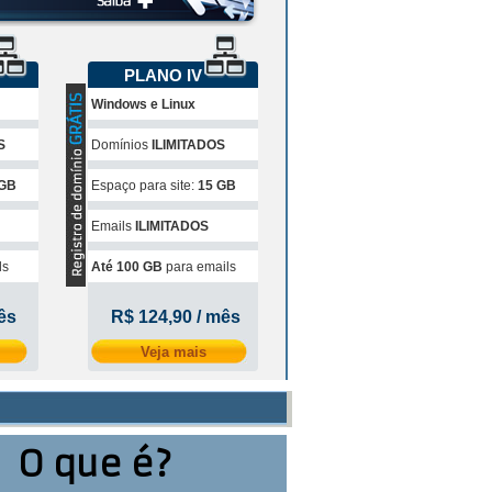
PLANO IV
Windows e Linux
S
Domínios
ILIMITADOS
 GB
Espaço para site:
15 GB
Emails
ILIMITADOS
ls
Até 100 GB
para emails
ês
R$ 124,90 / mês
Veja mais
O que é?