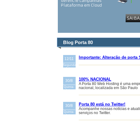
Gerencie campanhas
Plataforma em Cloud
SAIBA
Blog Porta 80
Importante: Alteração de port
12/11
Segunda-
feira
100% NACIONAL
30/8
A Porta 80 Web Hosting é uma empr
Quinta-
nacional, localizada em São Paulo
feira
Porta 80 está no Twitter!
30/8
Acompanhe nossas notícias e atual
Quinta-
serviços no Twitter.
feira