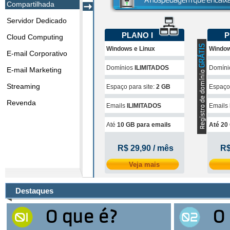
Compartilhada
Servidor Dedicado
PLANO I
P
Cloud Computing
Windows e Linux
Window
E-mail Corporativo
Domínios
ILIMITADOS
Domín
E-mail Marketing
Streaming
Espaço para site:
2 GB
Espaço 
Revenda
Emails
ILIMITADOS
Emails
Até
10 GB para emails
Até 20
R$ 29,90 / mês
R$
Veja mais
Destaques
O que é?
O