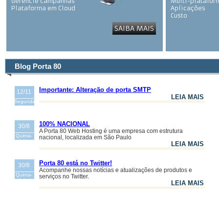
Gerencie campanhas
Multi-platafor
Plataforma em Cloud
Aplicações
Custo
Segurança
SAIBA MAIS
Gerenciamento
Blog Porta 80
Importante: Alteração de porta SMTP
12/11
LEIA MAIS
Segunda-
feira
100% NACIONAL
30/8
A Porta 80 Web Hosting é uma empresa com estrutura
Quinta-
nacional, localizada em São Paulo
feira
LEIA MAIS
Porta 80 está no Twitter!
30/8
Acompanhe nossas notícias e atualizações de produtos e
Quinta-
serviços no Twitter.
feira
LEIA MAIS