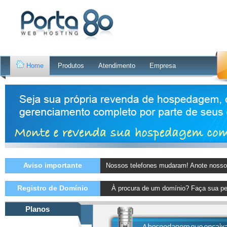
Home
Produtos
Atendimento
Empresa
Aviso importante
Nossos telefones mudaram! Anote nosso
Registro de Domínio
À procura de um domínio? Faça sua pe
Planos