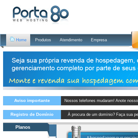
Home
Produtos
Atendimento
Empresa
Aviso importante
Nossos telefones mudaram! Anote nosso
Registro de Domínio
À procura de um domínio? Faça sua pe
Planos