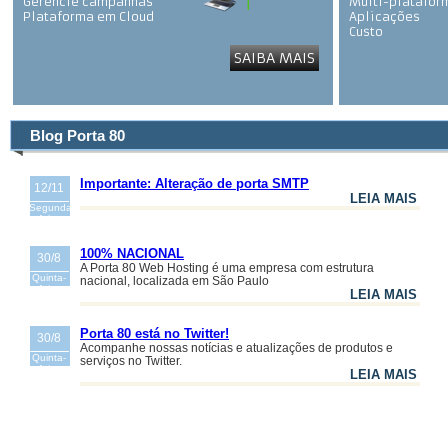
Gerencie campanhas
Multi-platafor
Plataforma em Cloud
Aplicações
Custo
Segurança
SAIBA MAIS
Gerenciamento
Blog Porta 80
Importante: Alteração de porta SMTP
12/11
LEIA MAIS
Segunda-
feira
100% NACIONAL
30/8
A Porta 80 Web Hosting é uma empresa com estrutura
Quinta-
nacional, localizada em São Paulo
feira
LEIA MAIS
Porta 80 está no Twitter!
30/8
Acompanhe nossas notícias e atualizações de produtos e
Quinta-
serviços no Twitter.
feira
LEIA MAIS