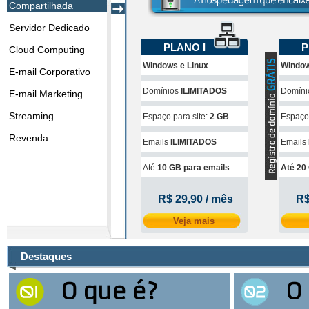
Compartilhada
Servidor Dedicado
PLANO I
P
Cloud Computing
Windows e Linux
Window
E-mail Corporativo
Domínios
ILIMITADOS
Domín
E-mail Marketing
Streaming
Espaço para site:
2 GB
Espaço 
Revenda
Emails
ILIMITADOS
Emails
Até
10 GB para emails
Até 20
R$ 29,90 / mês
R$
Veja mais
Destaques
O que é?
O