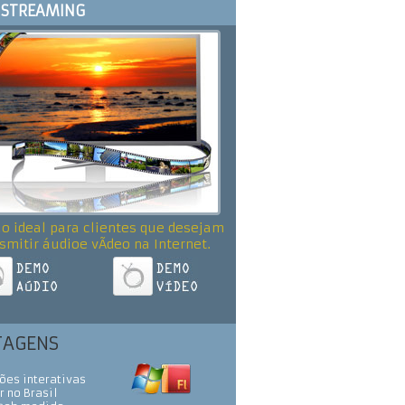
STREAMING
o ideal para clientes que desejam
smitir áudioe vÃ­deo na Internet.
TAGENS
ões interativas
r no Brasil