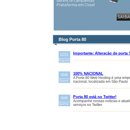
Gerencie campanhas
Plataforma em Cloud
SAIBA
Blog Porta 80
Importante: Alteração de port
12/11
Segunda-
feira
100% NACIONAL
30/8
A Porta 80 Web Hosting é uma empr
Quinta-
nacional, localizada em São Paulo
feira
Porta 80 está no Twitter!
30/8
Acompanhe nossas notícias e atual
Quinta-
serviços no Twitter.
feira