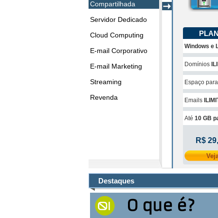
Compartilhada
Servidor Dedicado
PLAN
Cloud Computing
Windows e 
E-mail Corporativo
Domínios
IL
E-mail Marketing
Streaming
Espaço para 
Revenda
Emails
ILIM
Até
10 GB p
R$ 29
Vej
Destaques
O que é?