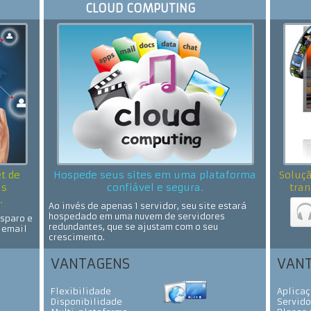
CLOUD COMPUTING
t de
Hospede seus sites em uma plataforma
Soluçã
as
confiável e segura.
tran
.
Ao invés de apenas 1 servidor, seu site estará
hospedado em uma nuvem de servidores
sparo e
redundantes, que se ajustam com o seu
 email
crescimento.
VANTAGENS
VAN
Flexibilidade
Aplicaç
Disponibilidade
Servido