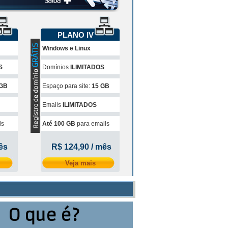
PLANO IV
Windows e Linux
S
Domínios
ILIMITADOS
 GB
Espaço para site:
15 GB
Emails
ILIMITADOS
ls
Até 100 GB
para emails
ês
R$ 124,90 / mês
Veja mais
O que é?