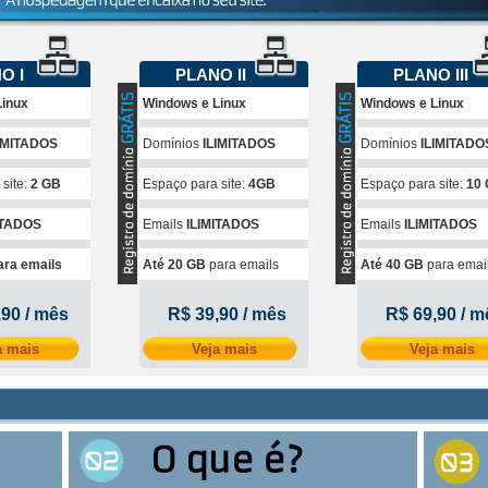
O I
PLANO II
PLANO III
Linux
Windows e Linux
Windows e Linux
IMITADOS
Domínios
ILIMITADOS
Domínios
ILIMITADO
site:
2 GB
Espaço para site:
4GB
Espaço para site:
10
ITADOS
Emails
ILIMITADOS
Emails
ILIMITADOS
ara emails
Até 20 GB
para emails
Até 40 GB
para emai
,90 / mês
R$ 39,90 / mês
R$ 69,90 / m
a mais
Veja mais
Veja mais
O que é?