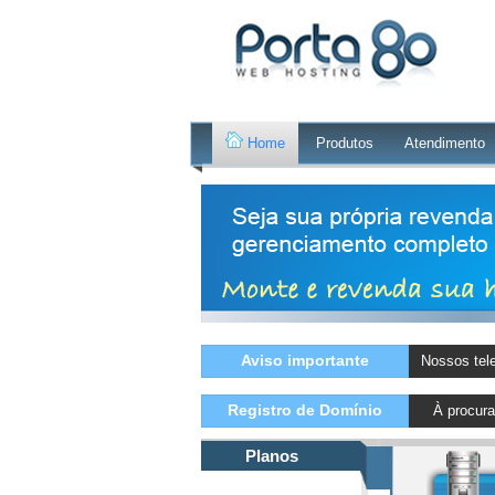
Home
Produtos
Atendimento
Aviso importante
Nossos tel
Registro de Domínio
À procur
Planos