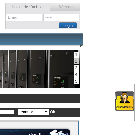
Painel de Controle
Webmail
1
2
3
4
5
.