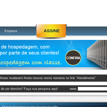
ASSINE
Empresa
efones mudaram! Anote nossos novos números no link "Atendimento"
a de um domínio? Faça sua pesquisa aqui!
www.