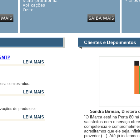
Multi-plataforma
Planos
Aplicações
Custo
Segurança
 MAIS
SAIBA MAIS
Gerenciamento
Clientes e Depoimentos
a SMTP
LEIA MAIS
esa com estrutura
LEIA MAIS
izações de produtos e
Sandra Birman, Diretora 
LEIA MAIS
"O iMarca está na Porta 80 h
satisfeitos com o serviço ofere
competência e comprometiment
acreditamos que ele seja infin
provedor (...). Até já indicamo