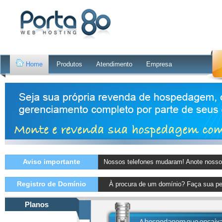
Home
Produtos
Atendimento
Empresa
Aviso importante
Nossos telefones mudaram! Anote nosso
Registro de Domínio
À procura de um domínio? Faça sua pe
Planos