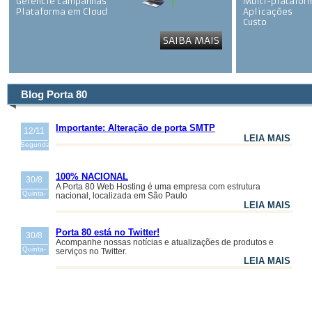
Gerencie campanhas
Multi-platafor
Plataforma em Cloud
Aplicações
Custo
Segurança
SAIBA MAIS
Gerenciamento
Blog Porta 80
Importante: Alteração de porta SMTP
12/11
LEIA MAIS
Segunda-
feira
100% NACIONAL
30/8
A Porta 80 Web Hosting é uma empresa com estrutura
Quinta-
nacional, localizada em São Paulo
feira
LEIA MAIS
Porta 80 está no Twitter!
30/8
Acompanhe nossas notícias e atualizações de produtos e
Quinta-
serviços no Twitter.
feira
LEIA MAIS