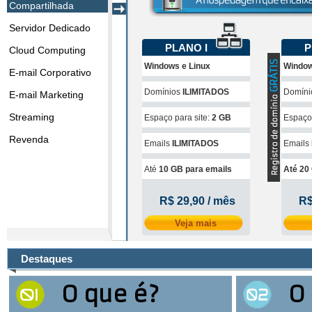
Compartilhada
Servidor Dedicado
PLANO I
P
Cloud Computing
Windows e Linux
Window
E-mail Corporativo
Domínios
ILIMITADOS
Domín
E-mail Marketing
Streaming
Espaço para site:
2 GB
Espaço 
Revenda
Emails
ILIMITADOS
Emails
Até
10 GB para emails
Até 20
R$ 29,90 / mês
R$
Veja mais
Destaques
O que é?
O